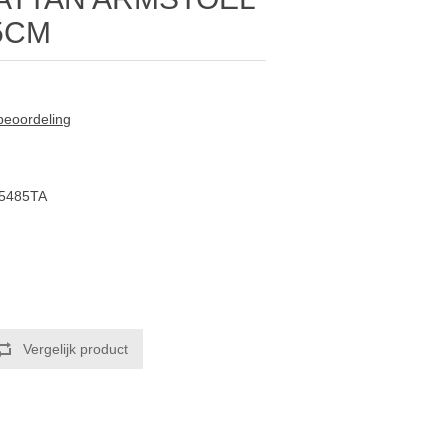
5CM
 beoordeling
5485TA
Vergelijk product