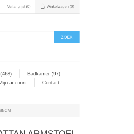
Verlanglijst
(0)
Winkelwagen
(0)
ZOEK
 (468)
Badkamer (97)
Mijn account
Contact
X85CM
ATTAN ARMSTOEL