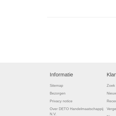
Informatie
Kla
Sitemap
Zoek
Bezorgen
Nieu
Privacy notice
Recen
Over DETO Handelmaatschappij
Vergel
N.V.