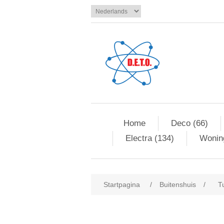
Home
Deco (66)
Electra (134)
Woning
Startpagina
/
Buitenshuis
/
T