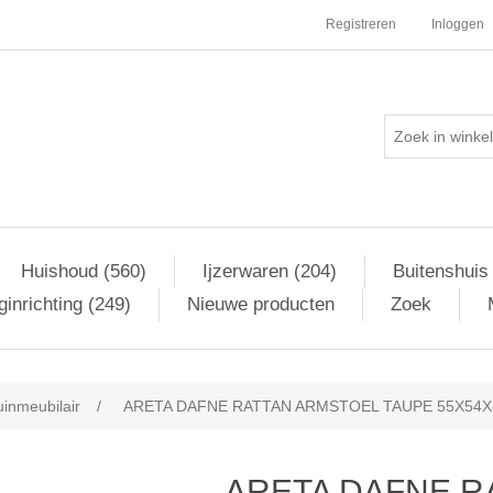
Registreren
Inloggen
Huishoud (560)
Ijzerwaren (204)
Buitenshuis
inrichting (249)
Nieuwe producten
Zoek
uinmeubilair
/
ARETA DAFNE RATTAN ARMSTOEL TAUPE 55X54
ARETA DAFNE R